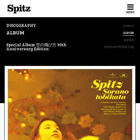
Spitz
MENU
DISCOGRAPHY
LATEST
ALBUM
ALBUM
SINGLE
Special Album 空の飛び方 30th
VIDEO/DVD/Blu-ray
Anniversary Edition