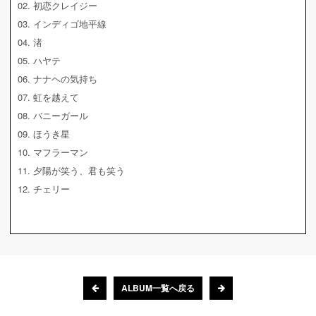
02. 初恋クレイジー
03. インディゴ地平線
04. 渚
05. ハヤテ
06. ナナヘの気持ち
07. 虹を越えて
08. バニーガール
09. ほうき星
10. マフラーマン
11. 夕陽が笑う、君も笑う
12. チェリー
ALBUM一覧へ戻る