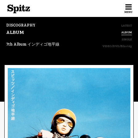
Spitz
MENU
DISCOGRAPHY
LATEST
ALBUM
ALBUM
SINGLE
7th Album インディゴ地平線
VIDEO/DVD/Blu-ray