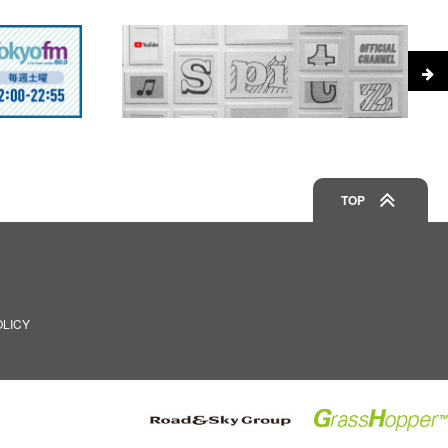
TOP
OLICY