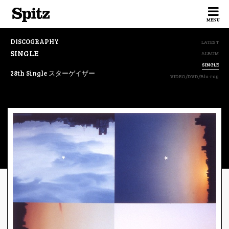
Spitz
MENU
DISCOGRAPHY
LATEST
SINGLE
ALBUM
SINGLE
28th Single スターゲイザー
VIDEO/DVD/Blu-ray