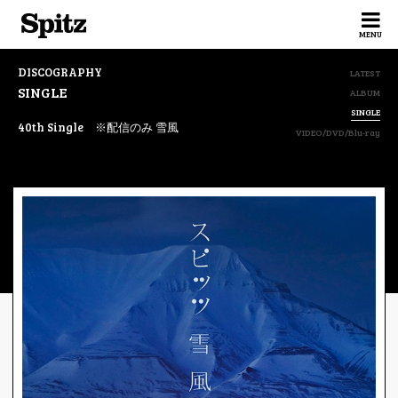
Spitz
MENU
DISCOGRAPHY
LATEST
SINGLE
ALBUM
SINGLE
40th Single ※配信のみ 雪風
VIDEO/DVD/Blu-ray