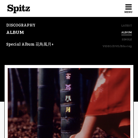
Spitz
MENU
DISCOGRAPHY
LATEST
ALBUM
ALBUM
SINGLE
Special Album 花鳥風月+
VIDEO/DVD/Blu-ray