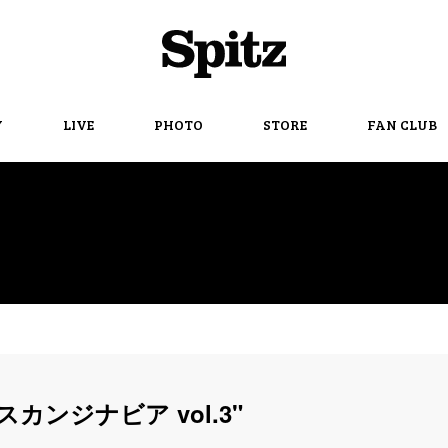
Spitz
Y
LIVE
PHOTO
STORE
FAN CLUB
!GO!スカンジナビア vol.3"