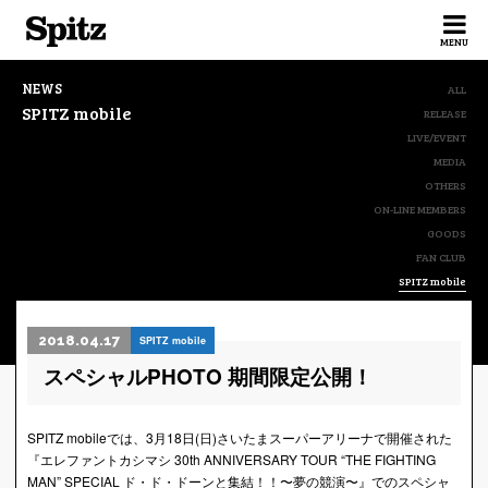
Spitz
MENU
NEWS
ALL
SPITZ mobile
RELEASE
LIVE/EVENT
MEDIA
OTHERS
ON-LINE MEMBERS
GOODS
FAN CLUB
SPITZ mobile
2018.04.17
SPITZ mobile
スペシャルPHOTO 期間限定公開！
SPITZ mobileでは、3月18日(日)さいたまスーパーアリーナで開催された
『エレファントカシマシ 30th ANNIVERSARY TOUR “THE FIGHTING
MAN” SPECIAL ド・ド・ドーンと集結！！〜夢の競演〜』でのスペシャ