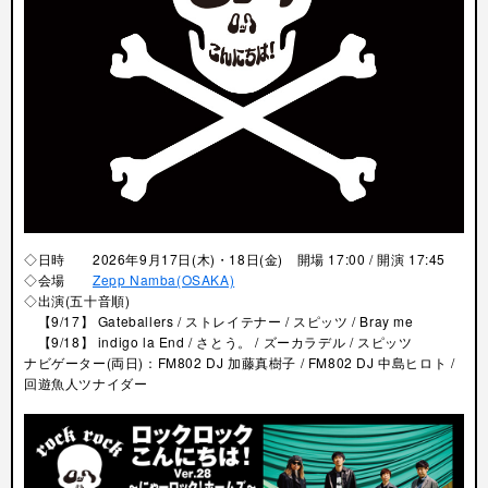
◇日時 2026年9月17日(木)・18日(金) 開場 17:00 / 開演 17:45
◇会場
Zepp Namba(OSAKA)
◇出演
(五十音順)
【9/17】 Gateballers / ストレイテナー / スピッツ / Bray me
【9/18】 indigo la End / さとう。 / ズーカラデル / スピッツ
ナビゲーター(両日)：FM802 DJ 加藤真樹子 / FM802 DJ 中島ヒロト /
回遊魚人ツナイダー