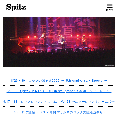
Spitz
MENU
8/29・30 ロックのほそ道2026 〜15th Anniversary Special〜
9/2・3 Spitz × VINTAGE ROCK std. presents 有明サンセット 2026
9/17・18 ロックロックこんにちは！Ver.28 〜にゃーロック！ホームズ〜
9/22 ロク漫祭 ～SPITZ 草野マサムネのロック大陸漫遊祭り～