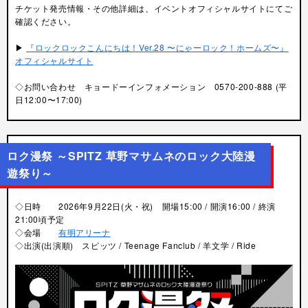
チケット発売情報・その他詳細は、イベントオフィシャルサイトにてご
確認ください。
▶︎
『ロックロックこんにちは！Ver.28 〜にゃーロック！ホームズ〜』
オフィシャルサイト
◇お問い合わせ キョードーインフォメーション 0570-200-888 (平
日12:00〜17:00)
ロク漫祭 ～SPITZ 草野マサムネのロック大陸漫
遊祭り～
◇日時 2026年9月22日(火・祝) 開場15:00 / 開演16:00 / 終演
21:00頃予定
◇会場
有明アリーナ
◇出演
(出演順)
スピッツ / Teenage Fanclub / 羊文学 / Ride