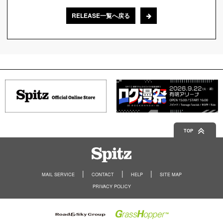
RELEASE一覧へ戻る
TOP
Spitz
MAIL SERVICE
CONTACT
HELP
SITE MAP
PRIVACY POLICY