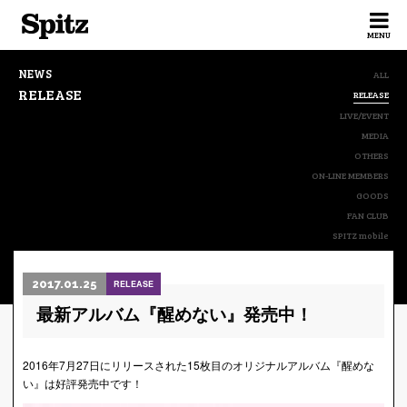
Spitz
MENU
NEWS
ALL
RELEASE
RELEASE
LIVE/EVENT
MEDIA
OTHERS
ON-LINE MEMBERS
GOODS
FAN CLUB
SPITZ mobile
2017.01.25
RELEASE
最新アルバム『醒めない』発売中！
2016年7月27日にリリースされた15枚目のオリジナルアルバム『醒めな
い』は好評発売中です！