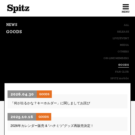
Spitz
MENU
NEWS
ALL
GOODS
RELEASE
LIVE/EVENT
MEDIA
OTHERS
ON-LINE MEMBERS
GOODS
FAN CLUB
SPITZ mobile
2026.04.30
GOODS
「何が出るかな？キーホルダー」に関しましてお詫び
2025.10.16
GOODS
2026年カレンダー販売 & “ハチミツ”グッズ再販売決定！