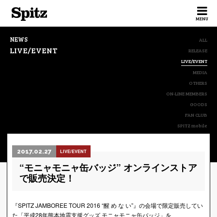
Spitz
MENU
NEWS
ALL
LIVE/EVENT
RELEASE
LIVE/EVENT
MEDIA
OTHERS
ON-LINE MEMBERS
GOODS
FAN CLUB
SPITZ mobile
2017.02.27
LIVE/EVENT
“モニャモニャ缶バッジ” オンラインストア
で販売決定！
『SPITZ JAMBOREE TOUR 2016 “醒 め な い”』の会場で限定販売してい
た「平成28年熊本地震支援グッズ モニャモニャ缶バッジ」を