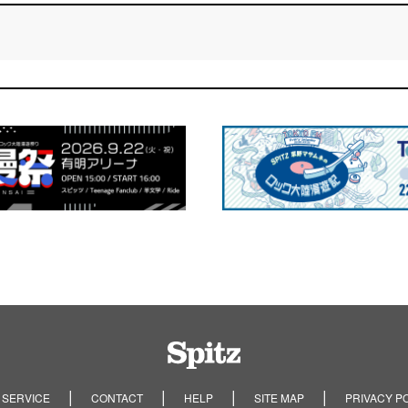
Spitz
 SERVICE
CONTACT
HELP
SITE MAP
PRIVACY P