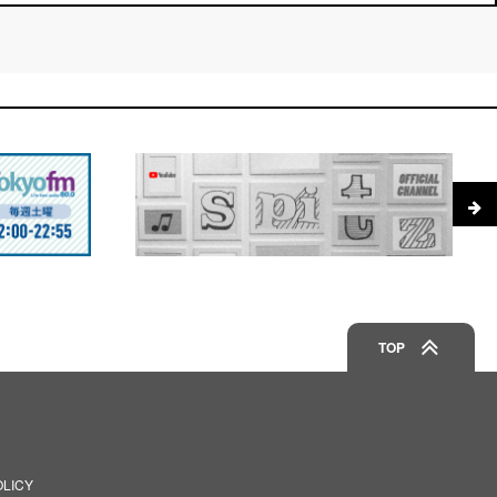
TOP
OLICY