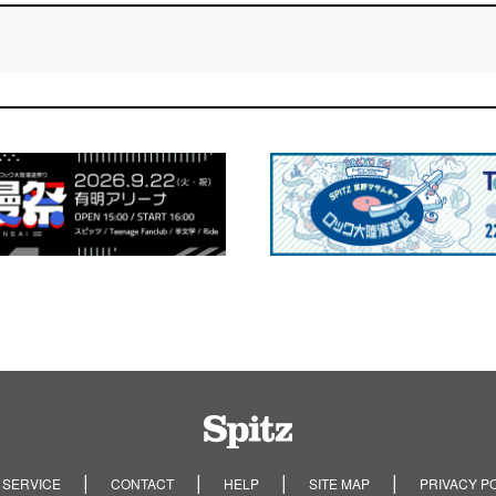
Spitz
 SERVICE
CONTACT
HELP
SITE MAP
PRIVACY P