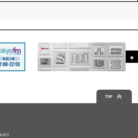
TOP
OLICY