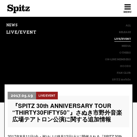
Spitz
MENU
NEWS
ALL
LIVE/EVENT
RELEASE
LIVE/EVENT
MEDIA
OTHERS
ON-LINE MEMBERS
GOODS
FAN CLUB
SPITZ mobile
2017.05.19
LIVE/EVENT
『SPITZ 30th ANNIVERSARY TOUR
“THIRTY30FIFTY50”』さぬき市野外音楽
広場テアトロン公演に関する追加情報
2017年8月11日(金・祝)および8月12日(土)に開催される『SPITZ 30th