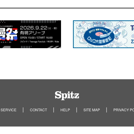
Spitz
 SERVICE
CONTACT
HELP
SITE MAP
PRIVACY P