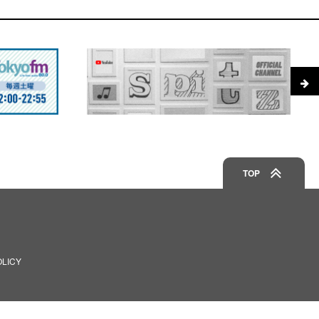
TOP
OLICY