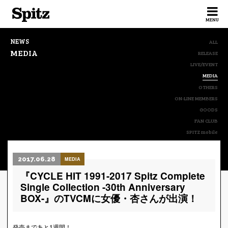
Spitz
MENU
NEWS
ALL
MEDIA
RELEASE
LIVE/EVENT
MEDIA
OTHERS
ON-LINE MEMBERS
GOODS
FAN CLUB
SPITZ mobile
2017.06.28
MEDIA
『CYCLE HIT 1991-2017 Spitz Complete
Single Collection -30th Anniversary
BOX-』のTVCMに女優・杏さんが出演！
発売まであと1週間！