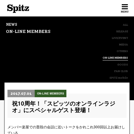
Spitz
MENU
NEWS
ALL
ON-LINE MEMBERS
RELEASE
LIVE/EVENT
MEDIA
OTHERS
ON-LINE MEMBERS
GOODS
FAN CLUB
SPITZ mobile
2017.07.01
ON-LINE MEMBERS
祝10周年！「スピッツのオンラインラジ
オ」にスペシャルゲスト登場！
メンバー楽屋での普段の会話に近いトークをかれこれ300回以上お届けし
ている、