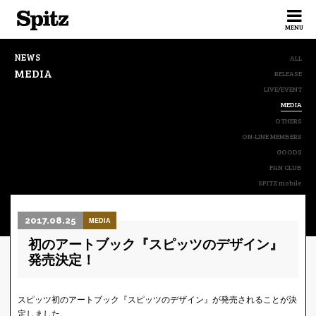
Spitz
MENU
NEWS
ALL
MEDIA
RELEASE
LIVE/EVENT
MEDIA
OTHERS
ON-LINE MEMBERS
GOODS
FAN CLUB
SPITZ mobile
2017.08.25
MEDIA
初のアートブック『スピッツのデザイン』
発売決定！
スピッツ初のアートブック『スピッツのデザイン』が発売されることが決
定しました。