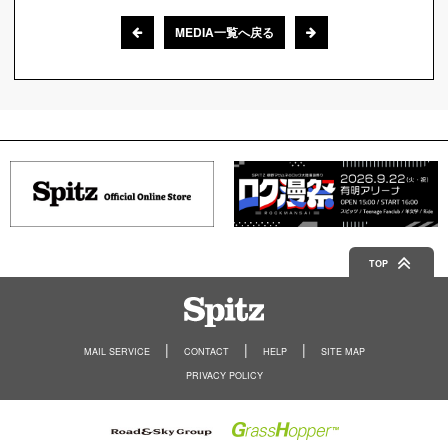
MEDIA一覧へ戻る
TOP
Spitz
MAIL SERVICE
CONTACT
HELP
SITE MAP
PRIVACY POLICY