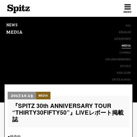
Spitz
MENU
NEWS
ALL
MEDIA
RELEASE
LIVE/EVENT
MEDIA
OTHERS
ON-LINE MEMBERS
GOODS
FAN CLUB
SPITZ mobile
2017.10.19
MEDIA
『SPITZ 30th ANNIVERSARY TOUR
“THIRTY30FIFTY50”』LIVEレポート掲載
誌
●発売中