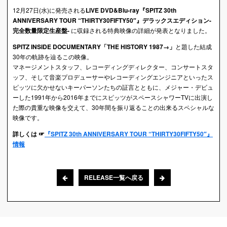
12月27日(水)に発売される
LIVE DVD&Blu-ray『SPITZ 30th
ANNIVERSARY TOUR “THIRTY30FIFTY50″』デラックスエディション-
完全数量限定生産盤-
に収録される特典映像の詳細が発表となりました。
SPITZ INSIDE DOCUMENTARY「THE HISTORY 1987→」
と題した結成
30年の軌跡を辿るこの映像。
マネージメントスタッフ、レコーディングディレクター、コンサートスタ
ッフ、そして音楽プロデューサーやレコーディングエンジニアといったス
ピッツに欠かせないキーパーソンたちの証言とともに、メジャー・デビュ
ーした1991年から2016年までにスピッツがスペースシャワーTVに出演し
た際の貴重な映像を交えて、30年間を振り返ることの出来るスペシャルな
映像です。
詳しくは ☞
『SPITZ 30th ANNIVERSARY TOUR “THIRTY30FIFTY50″』
情報
RELEASE一覧へ戻る