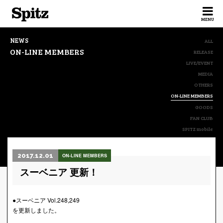
Spitz
MENU
NEWS
ALL
ON-LINE MEMBERS
RELEASE
LIVE/EVENT
MEDIA
OTHERS
ON-LINE MEMBERS
GOODS
FAN CLUB
SPITZ mobile
2017.12.01
ON-LINE MEMBERS
スーベニア 更新！
●スーベニア Vol.248,249
を更新しました。