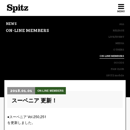
Spitz
MENU
NEWS
ALL
ON-LINE MEMBERS
RELEASE
LIVE/EVENT
MEDIA
OTHERS
ON-LINE MEMBERS
GOODS
FAN CLUB
SPITZ mobile
2018.01.01
ON-LINE MEMBERS
スーベニア 更新！
●スーベニア Vol.250,251
を更新しました。