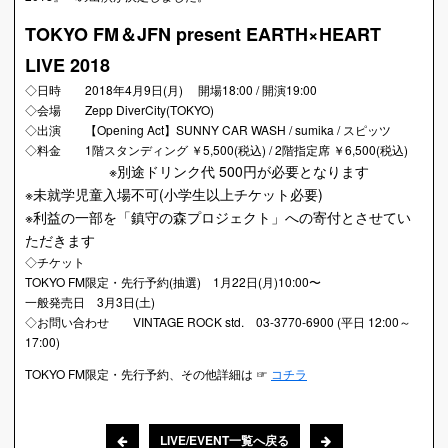
TOKYO FM＆JFN present EARTH×HEART
LIVE 2018
◇日時 2018年4月9日(月) 開場18:00 / 開演19:00
◇会場 Zepp DiverCity(TOKYO)
◇出演 【Opening Act】SUNNY CAR WASH / sumika / スピッツ
◇料金 1階スタンディング ￥5,500(税込) / 2階指定席 ￥6,500(税込)
※別途ドリンク代 500円が必要となります
※未就学児童入場不可(小学生以上チケット必要)
※利益の一部を「鎮守の森プロジェクト」への寄付とさせてい
ただきます
◇チケット
TOKYO FM限定・先行予約(抽選) 1月22日(月)10:00〜
一般発売日 3月3日(土)
◇お問い合わせ VINTAGE ROCK std. 03-3770-6900 (平日 12:00～
17:00)
TOKYO FM限定・先行予約、その他詳細は ☞
コチラ
LIVE/EVENT一覧へ戻る