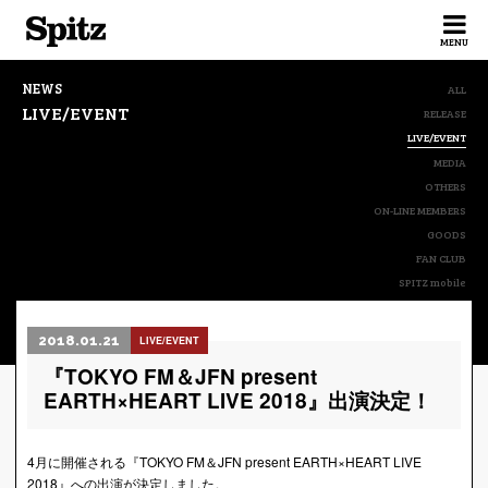
Spitz
MENU
NEWS
ALL
LIVE/EVENT
RELEASE
LIVE/EVENT
MEDIA
OTHERS
ON-LINE MEMBERS
GOODS
FAN CLUB
SPITZ mobile
2018.01.21
LIVE/EVENT
『TOKYO FM＆JFN present
EARTH×HEART LIVE 2018』出演決定！
4月に開催される『TOKYO FM＆JFN present EARTH×HEART LIVE
2018』への出演が決定しました。