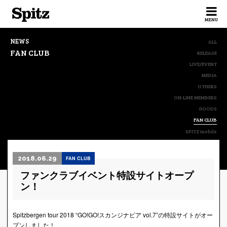
Spitz
MENU
NEWS
ALL
FAN CLUB
RELEASE
LIVE/EVENT
MEDIA
OTHERS
ON-LINE MEMBERS
GOODS
FAN CLUB
SPITZ mobile
2018.06.29
FAN CLUB
ファンクラブイベント特設サイトオープ
ン！
Spitzbergen tour 2018 “GO!GO!スカンジナビア vol.7”の特設サイトがオー
プンしました！