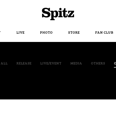
Spitz
Y
LIVE
PHOTO
STORE
FAN CLUB
ALL
RELEASE
LIVE/EVENT
MEDIA
OTHERS