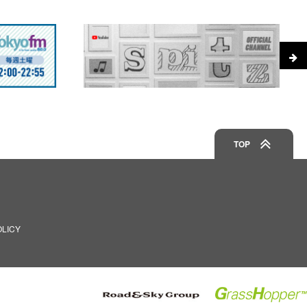
TOP
OLICY