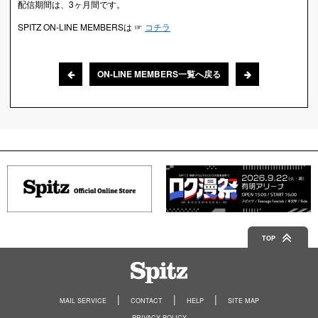
配信期間は、3ヶ月間です。
SPITZ ON-LINE MEMBERSは ☞
コチラ
ON-LINE MEMBERS一覧へ戻る
TOP
Spitz
MAIL SERVICE
CONTACT
HELP
SITE MAP
PRIVACY POLICY