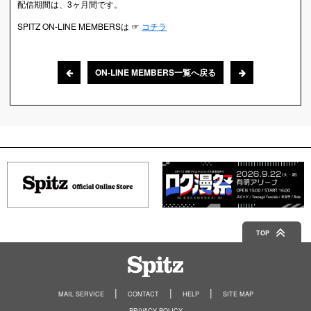
配信期間は、3ヶ月間です。
SPITZ ON-LINE MEMBERSは ☞
コチラ
ON-LINE MEMBERS一覧へ戻る
TOP
Spitz
MAIL SERVICE
CONTACT
HELP
SITE MAP
PRIVACY POLICY