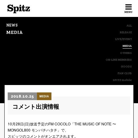
Spitz
MENU
NEWS
ALL
MEDIA
RELEASE
LIVE/EVENT
MEDIA
OTHERS
ON-LINE MEMBERS
GOODS
FAN CLUB
SPITZ mobile
2018.10.25
MEDIA
コメント出演情報
10月28日(日)放送予定のFM COCOLO「THE MUSIC OF NOTE 〜
MONGOL800 モンパチハタチ」で、
スピッツのコメントがオンエアされます。