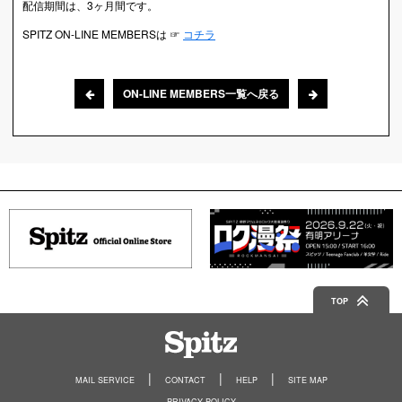
配信期間は、3ヶ月間です。
SPITZ ON-LINE MEMBERSは ☞
コチラ
ON-LINE MEMBERS一覧へ戻る
TOP
Spitz
MAIL SERVICE
CONTACT
HELP
SITE MAP
PRIVACY POLICY