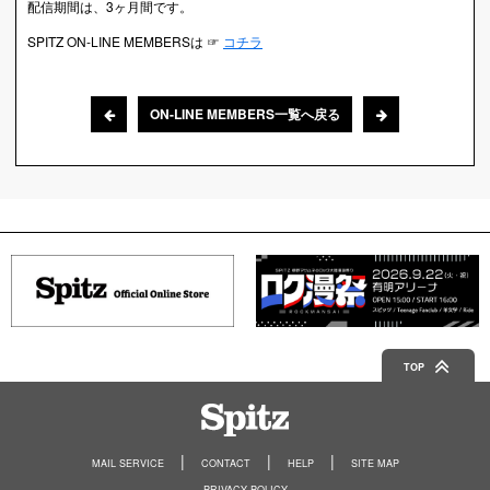
配信期間は、3ヶ月間です。
SPITZ ON-LINE MEMBERSは ☞
コチラ
ON-LINE MEMBERS一覧へ戻る
TOP
Spitz
MAIL SERVICE
CONTACT
HELP
SITE MAP
PRIVACY POLICY