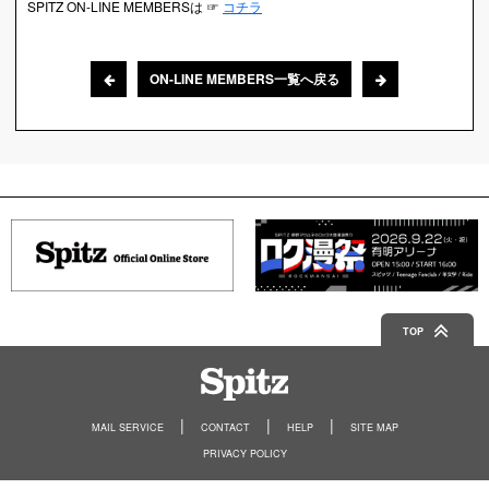
SPITZ ON-LINE MEMBERSは ☞
コチラ
ON-LINE MEMBERS一覧へ戻る
TOP
Spitz
MAIL SERVICE
CONTACT
HELP
SITE MAP
PRIVACY POLICY