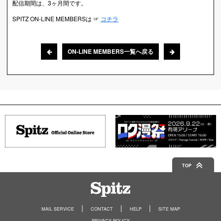
配信期間は、3ヶ月間です。
SPITZ ON-LINE MEMBERSは ☞
コチラ
ON-LINE MEMBERS一覧へ戻る
TOP
Spitz
MAIL SERVICE
CONTACT
HELP
SITE MAP
PRIVACY POLICY