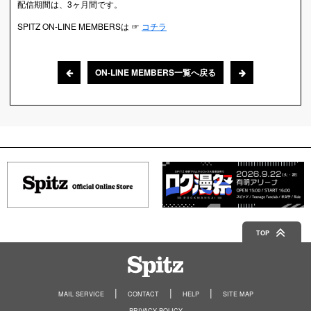
配信期間は、3ヶ月間です。
SPITZ ON-LINE MEMBERSは ☞
コチラ
ON-LINE MEMBERS一覧へ戻る
TOP
Spitz
MAIL SERVICE
CONTACT
HELP
SITE MAP
PRIVACY POLICY