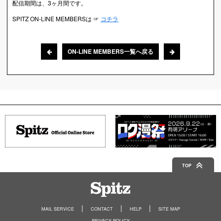
配信期間は、3ヶ月間です。
SPITZ ON-LINE MEMBERSは ☞
コチラ
ON-LINE MEMBERS一覧へ戻る
TOP
Spitz
MAIL SERVICE
CONTACT
HELP
SITE MAP
PRIVACY POLICY