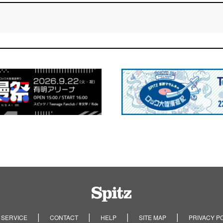
Spitz
 SERVICE
CONTACT
HELP
SITE MAP
PRIVACY P