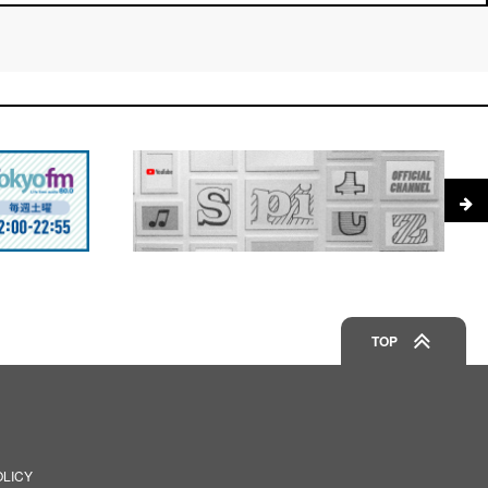
TOP
OLICY