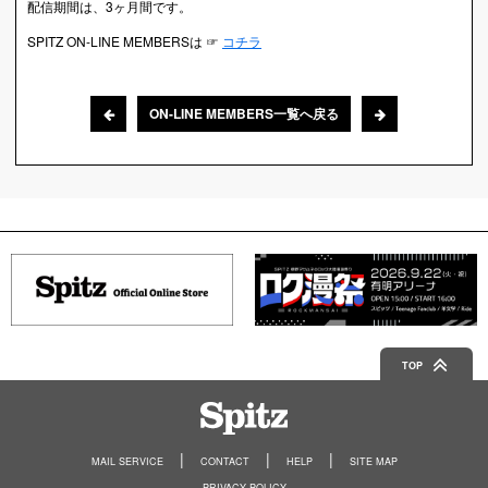
配信期間は、3ヶ月間です。
SPITZ ON-LINE MEMBERSは ☞
コチラ
ON-LINE MEMBERS一覧へ戻る
TOP
Spitz
MAIL SERVICE
CONTACT
HELP
SITE MAP
PRIVACY POLICY