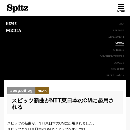
Spitz
MENU
NEWS
ALL
MEDIA
RELEASE
LIVE/EVENT
MEDIA
OTHERS
ON-LINE MEMBERS
GOODS
FAN CLUB
SPITZ mobile
2019.08.29
MEDIA
スピッツ新曲がNTT東日本のCMに起用さ
れる
スピッツの新曲が、NTT東日本のCMに起用されました。
スピッツとNTT東日本がCMタイアップをするのは、