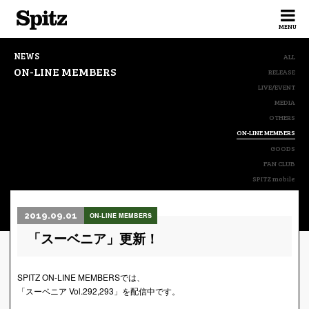
Spitz
MENU
NEWS
ALL
ON-LINE MEMBERS
RELEASE
LIVE/EVENT
MEDIA
OTHERS
ON-LINE MEMBERS
GOODS
FAN CLUB
SPITZ mobile
2019.09.01
ON-LINE MEMBERS
「スーベニア」更新！
SPITZ ON-LINE MEMBERSでは、
「スーベニア Vol.292,293」を配信中です。