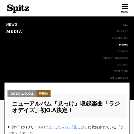
Spitz
MENU
NEWS
ALL
MEDIA
RELEASE
LIVE/EVENT
MEDIA
OTHERS
ON-LINE MEMBERS
GOODS
FAN CLUB
SPITZ mobile
2019.10.04
MEDIA
ニューアルバム『見っけ』収録楽曲「ラジ
オデイズ」初O.A決定！
10月9日(水)リリースの
ニューアルバム『見っけ』
に収録されている「ラ
ジオデイズ」が、