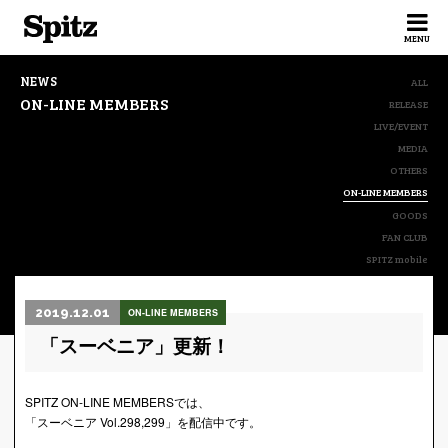
Spitz
MENU
NEWS
ALL
ON-LINE MEMBERS
RELEASE
LIVE/EVENT
MEDIA
OTHERS
ON-LINE MEMBERS
GOODS
FAN CLUB
SPITZ mobile
2019.12.01
ON-LINE MEMBERS
「スーベニア」更新！
SPITZ ON-LINE MEMBERSでは、
「スーベニア Vol.298,299」を配信中です。