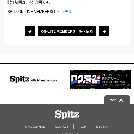
配信期間は、3ヶ月間です。
SPITZ ON-LINE MEMBERSは ☞
コチラ
ON-LINE MEMBERS一覧へ戻る
TOP
Spitz
MAIL SERVICE
CONTACT
HELP
SITE MAP
PRIVACY POLICY