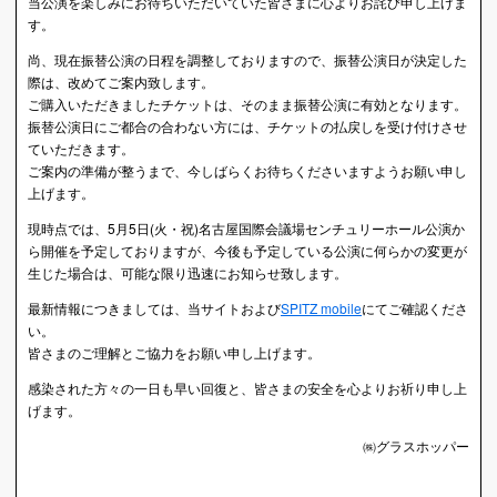
当公演を楽しみにお待ちいただいていた皆さまに心よりお詫び申し上げま
す。
尚、現在振替公演の日程を調整しておりますので、振替公演日が決定した
際は、改めてご案内致します。
ご購入いただきましたチケットは、そのまま振替公演に有効となります。
振替公演日にご都合の合わない方には、チケットの払戻しを受け付けさせ
ていただきます。
ご案内の準備が整うまで、今しばらくお待ちくださいますようお願い申し
上げます。
現時点では、5月5日(火・祝)名古屋国際会議場センチュリーホール公演か
ら開催を予定しておりますが、今後も予定している公演に何らかの変更が
生じた場合は、可能な限り迅速にお知らせ致します。
最新情報につきましては、当サイトおよび
SPITZ mobile
にてご確認くださ
い。
皆さまのご理解とご協力をお願い申し上げます。
感染された方々の一日も早い回復と、皆さまの安全を心よりお祈り申し上
げます。
㈱グラスホッパー