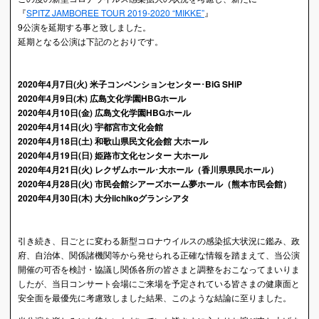
『
SPITZ JAMBOREE TOUR 2019-2020 “MIKKE”
』
9公演を延期する事と致しました。
延期となる公演は下記のとおりです。
2020年4月7日(火) 米子コンベンションセンター･BiG SHiP
2020年4月9日(木) 広島文化学園HBGホール
2020年4月10日(金) 広島文化学園HBGホール
2020年4月14日(火) 宇都宮市文化会館
2020年4月18日(土) 和歌山県民文化会館 大ホール
2020年4月19日(日) 姫路市文化センター 大ホール
2020年4月21日(火) レクザムホール･大ホール（香川県県民ホール）
2020年4月28日(火) 市民会館シアーズホーム夢ホール（熊本市民会館）
2020年4月30日(木) 大分iichikoグランシアタ
引き続き、日ごとに変わる新型コロナウイルスの感染拡大状況に鑑み、政
府、自治体、関係諸機関等から発せられる正確な情報を踏まえて、当公演
開催の可否を検討・協議し関係各所の皆さまと調整をおこなってまいりま
したが、当日コンサート会場にご来場を予定されている皆さまの健康面と
安全面を最優先に考慮致しました結果、このような結論に至りました。