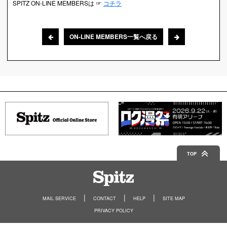
SPITZ ON-LINE MEMBERSは ☞
コチラ
ON-LINE MEMBERS一覧へ戻る
TOP
Spitz
MAIL SERVICE
CONTACT
HELP
SITE MAP
PRIVACY POLICY