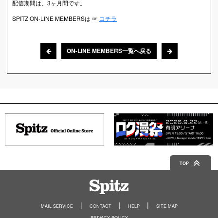
配信期間は、3ヶ月間です。
SPITZ ON-LINE MEMBERSは ☞
コチラ
ON-LINE MEMBERS一覧へ戻る
TOP
Spitz
MAIL SERVICE
CONTACT
HELP
SITE MAP
PRIVACY POLICY