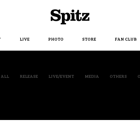
Spitz
Y
LIVE
PHOTO
STORE
FAN CLUB
ALL
RELEASE
LIVE/EVENT
MEDIA
OTHERS