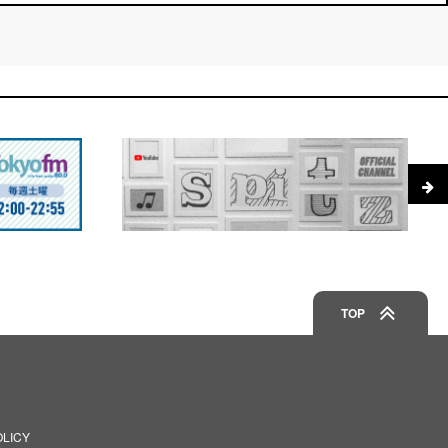
TOP
OLICY