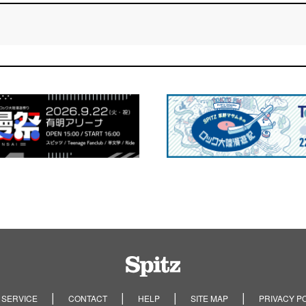
Spitz
 SERVICE
CONTACT
HELP
SITE MAP
PRIVACY P