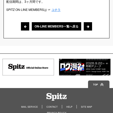
配信期間は、3ヶ月間です。
SPITZ ON-LINE MEMBERSは ☞
コチラ
ON-LINE MEMBERS一覧へ戻る
TOP
Spitz
MAIL SERVICE
CONTACT
HELP
SITE MAP
PRIVACY POLICY