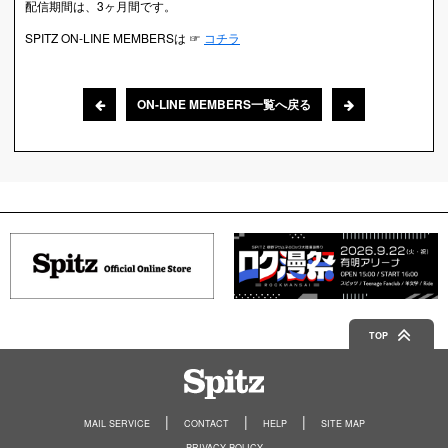
配信期間は、3ヶ月間です。
SPITZ ON-LINE MEMBERSは ☞
コチラ
ON-LINE MEMBERS一覧へ戻る
TOP
Spitz
MAIL SERVICE
CONTACT
HELP
SITE MAP
PRIVACY POLICY