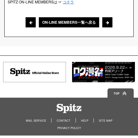
SPITZ ON-LINE MEMBERSは ☞
コチラ
ON-LINE MEMBERS一覧へ戻る
TOP
Spitz
MAIL SERVICE
CONTACT
HELP
SITE MAP
PRIVACY POLICY